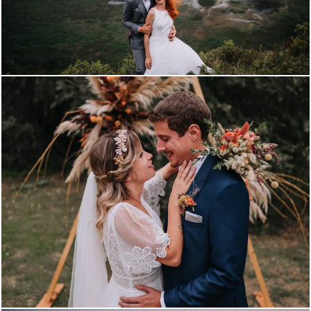
3548
70