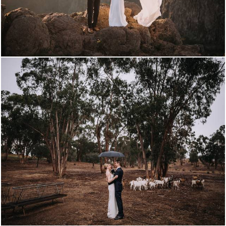
2873
0