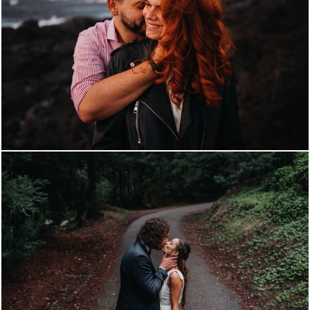
1523
7
2098
27