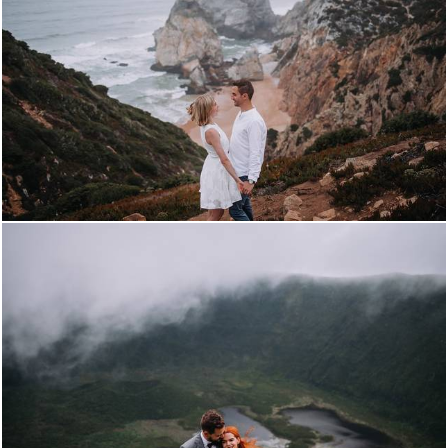
3223
8
3231
27