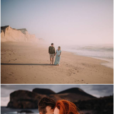
2916
12